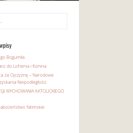
wpisy
ego Bogumiła
eci do Lichenia i Konina
ta za Ojczyznę – Narodowe
yskania Niepodległości
ISJI WYCHOWANIA KATOLICKIEGO
nabożeństwo fatimskie