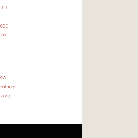
2020
2020
020
sów
entarzy
s.org