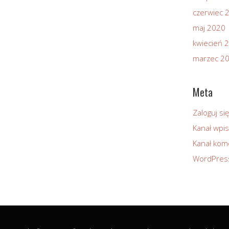
czerwiec 
maj 2020
kwiecień 
marzec 2
Meta
Zaloguj się
Kanał wpi
Kanał kom
WordPres