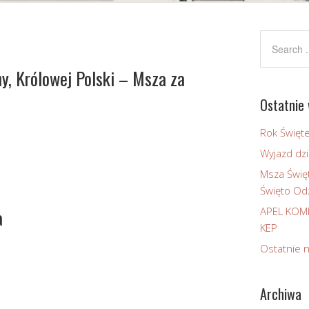
y, Królowej Polski – Msza za
Ostatnie 
Rok Święt
Wyjazd dzi
Msza Świę
Święto Odz
a
APEL KOM
KEP
Ostatnie 
Archiwa