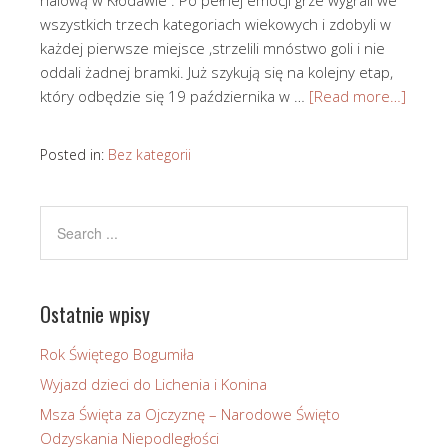
halową w Kłodawie . Po pełnej emocji grze wygrali we
wszystkich trzech kategoriach wiekowych i zdobyli w
każdej pierwsze miejsce ,strzelili mnóstwo goli i nie
oddali żadnej bramki. Już szykują się na kolejny etap,
który odbędzie się 19 października w …
[Read more…]
Posted in:
Bez kategorii
Ostatnie wpisy
Rok Świętego Bogumiła
Wyjazd dzieci do Lichenia i Konina
Msza Święta za Ojczyznę – Narodowe Święto
Odzyskania Niepodległości