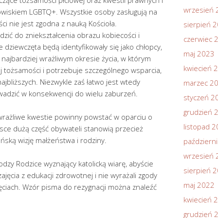
yczące tożsamości płciowej oraz kwestii prawnych i
wrzesień 
owiskiem LGBTQ+. Wszystkie osoby zasługują na
ści nie jest zgodna z nauką Kościoła.
sierpień 
ić do zniekształcenia obrazu kobiecości i
czerwiec 
dziewczęta będą identyfikowały się jako chłopcy,
maj 2023
h najbardziej wrażliwym okresie życia, w którym
kwiecień 
j tożsamości i potrzebuje szczególnego wsparcia,
ajbliższych. Niezwykle zaś łatwo jest wtedy
marzec 2
owadzić w konsekwencji do wielu zaburzeń.
styczeń 2
grudzień 
i wrażliwe kwestie powinny powstać w oparciu o
listopad 
sce dużą część obywateli stanowią przecież
ańską wizję małżeństwa i rodziny.
październ
wrzesień 
dzy Rodzice wyznający katolicką wiarę, abyście
sierpień 
jęcia z edukacji zdrowotnej i nie wyrażali zgody
maj 2022
ajęciach. Wzór pisma do rezygnacji można znaleźć
kwiecień 
grudzień 