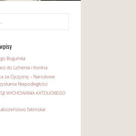
wpisy
ego Bogumiła
eci do Lichenia i Konina
ta za Ojczyznę – Narodowe
yskania Niepodległości
ISJI WYCHOWANIA KATOLICKIEGO
nabożeństwo fatimskie