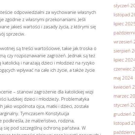
styczeń 2
esteście odpowiedzialni za wychowanie własnych
listopad 
e zgodnie z własnymi przekonaniami. Jeśli
lipiec 202
ane jakieś wartości i zasady życia, z którymi się
październ
wój sprzeciw.
wrzesień 
wotnej są treści wartościowe, takie jak troska o
sierpień 
czną czy rozpoznawanie zagrożeń. Jednak są też
lipiec 202
 katolicką i narażają dzieci i młodzież na ryzyko
czerwiec 
cych wpływać na całe ich życie, a także życie
maj 2024
kwiecień 
nie – stanowi zagrożenie dla katolickiej wizji
marzec 2
ści ludzkiej dzieci i młodzieży. Problematyka
styczeń 2
 jako wspólnota ojca, matki i dzieci, została
rginalny. Tymczasem Konstytucja
grudzień 
ie podkreśla, że małżeństwo, rodzina,
listopad 
ją się pod szczególną ochroną państwa. W
październ