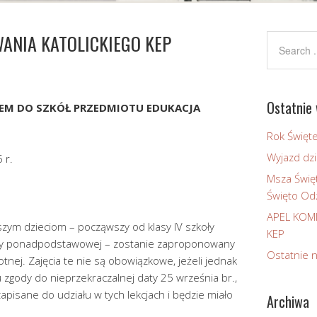
ANIA KATOLICKIEGO KEP
Ostatnie 
EM DO SZKÓŁ PRZEDMIOTU EDUKACJA
Rok Święt
Wyjazd dzi
 r.
Msza Świę
Święto Odz
APEL KOM
ym dzieciom – począwszy od klasy IV szkoły
KEP
koły ponadpodstawowej – zostanie zaproponowany
Ostatnie 
otnej. Zajęcia te nie są obowiązkowe, jeżeli jednak
 zgody do nieprzekraczalnej daty 25 września br.,
apisane do udziału w tych lekcjach i będzie miało
Archiwa