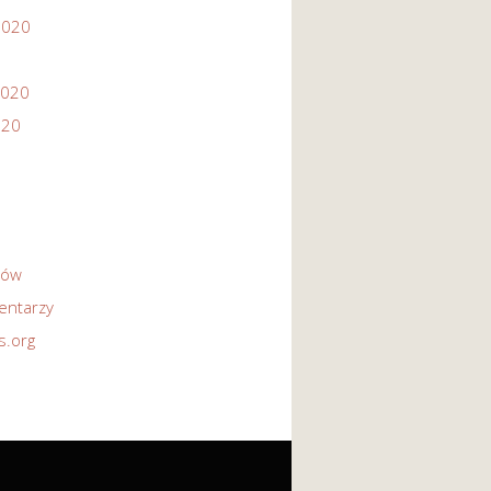
2020
2020
020
sów
entarzy
s.org