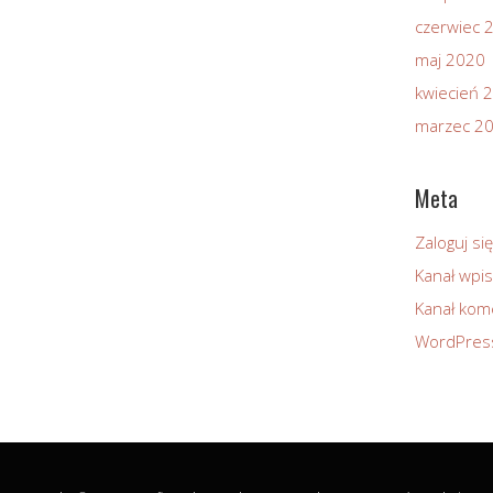
czerwiec 
maj 2020
kwiecień 
marzec 2
Meta
Zaloguj się
Kanał wpi
Kanał kom
WordPres