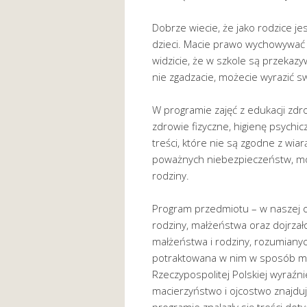
Dobrze wiecie, że jako rodzice j
dzieci. Macie prawo wychowywać j
widzicie, że w szkole są przekazyw
nie zgadzacie, możecie wyrazić s
W programie zajęć z edukacji zdro
zdrowie fizyczne, higienę psychi
treści, które nie są zgodne z wiarą
poważnych niebezpieczeństw, mogą
rodziny.
Program przedmiotu – w naszej oce
rodziny, małżeństwa oraz dojrzało
małżeństwa i rodziny, rozumianych
potraktowana w nim w sposób ma
Rzeczypospolitej Polskiej wyraźn
macierzyństwo i ojcostwo znajdu