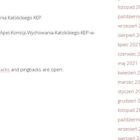
listopad 
październ
ia Katolickiego KEP
wrzesień 
.Apel-Komisji-Wychowania-Katolickiego-KEP-w-
sierpień 
lipiec 202
czerwiec 
maj 2021
backs
and pingbacks are open.
kwiecień 
marzec 2
styczeń 2
grudzień 
listopad 
październ
wrzesień 
sierpień 