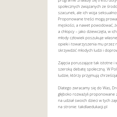
programie znalazły się treści dot
społecznych związanych ze środ
szacunek, ale ich wizja seksualno
Proponowane treści mogą prowadz
męskości, a nawet powodować, że 
a chłopcy – jako dziewczęta, w ic
młody człowiek poszukuje własne
opieki i towarzyszenia mu przez n
skrzywdzić młodych ludzi i dopr
Zajęcia poruszające tak istotne 
szeroką debatę społeczną. W Pol
ludzie, którzy przyjmują chrześcij
Dlatego zwracamy się do Was, Dro
głęboko rozważyli proponowane za
na udział swoich dzieci w tych z
na stronie: takdlaedukacji.pl