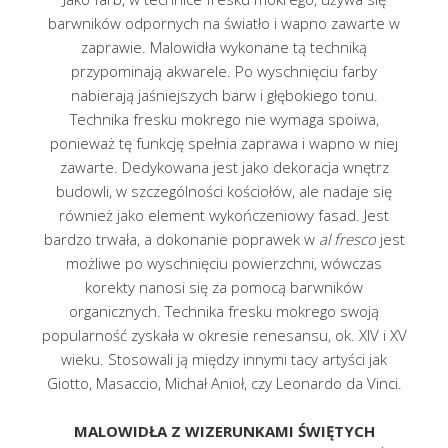
barwników odpornych na światło i wapno zawarte w
zaprawie. Malowidła wykonane tą techniką
przypominają akwarele. Po wyschnięciu farby
nabierają jaśniejszych barw i głębokiego tonu.
Technika fresku mokrego nie wymaga spoiwa,
ponieważ tę funkcję spełnia zaprawa i wapno w niej
zawarte. Dedykowana jest jako dekoracja wnętrz
budowli, w szczególności kościołów, ale nadaje się
również jako element wykończeniowy fasad. Jest
bardzo trwała, a dokonanie poprawek w
al fresco
jest
możliwe po wyschnięciu powierzchni, wówczas
korekty nanosi się za pomocą barwników
organicznych. Technika fresku mokrego swoją
popularność zyskała w okresie renesansu, ok. XIV i XV
wieku. Stosowali ją między innymi tacy artyści jak
Giotto, Masaccio, Michał Anioł, czy Leonardo da Vinci.
MALOWIDŁA Z WIZERUNKAMI ŚWIĘTYCH