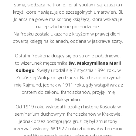
sama, siedząca na tronie. Jej atrybutami są: czaszka i
krzyż, które nawiązują do szczególnych umartwień. Bł.
Jolanta na głowie ma koronę książęcą, która wskazuje
na jej szlachetne pochodzenie.
Na fresku została ukazana z krzyżem w prawej dłoni i
otwartą księgą na kolanach, odziana w jaskrawe szaty.
Ostatni fresk znajdujący się po stronie południowej,
to wizerunek męczennika
św. Maksymiliana Marii
Kolbego
. Święty urodził się 7 stycznia 1894 roku w
Zduńskiej Woli jako syn tkacza. Na chrzcie otrzymał
imię Rajmund, jednak w 1911 roku, gdy wstąpił wraz z
bratem do zakonu franciszkanów, przyjął imię
Maksymilian.
Od 1919 roku wykładał filozofię i historię Kościoła w
seminarium duchownym franciszkanów w Krakowie,
jednak przez postępującą gruźlicę był zmuszony
przerwać wykłady. W 1927 roku zbudował w Teresinie
pod Warszawą klasztor, któremu dał nazwę