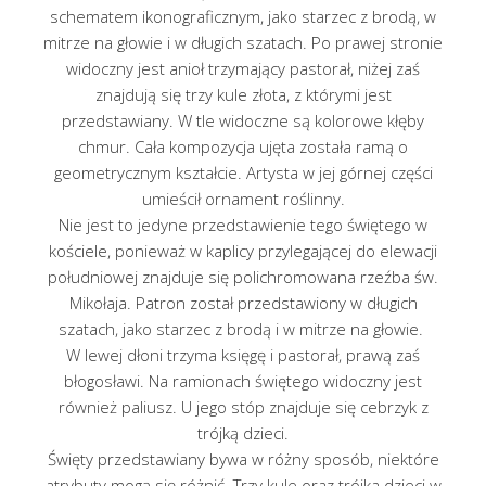
schematem ikonograficznym, jako starzec z brodą, w
mitrze na głowie i w długich szatach. Po prawej stronie
widoczny jest anioł trzymający pastorał, niżej zaś
znajdują się trzy kule złota, z którymi jest
przedstawiany. W tle widoczne są kolorowe kłęby
chmur. Cała kompozycja ujęta została ramą o
geometrycznym kształcie. Artysta w jej górnej części
umieścił ornament roślinny.
Nie jest to jedyne przedstawienie tego świętego w
kościele, ponieważ w kaplicy przylegającej do elewacji
południowej znajduje się polichromowana rzeźba św.
Mikołaja. Patron został przedstawiony w długich
szatach, jako starzec z brodą i w mitrze na głowie.
W lewej dłoni trzyma księgę i pastorał, prawą zaś
błogosławi. Na ramionach świętego widoczny jest
również paliusz. U jego stóp znajduje się cebrzyk z
trójką dzieci.
Święty przedstawiany bywa w różny sposób, niektóre
atrybuty mogą się różnić. Trzy kule oraz trójka dzieci w