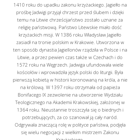
1410 roku do upadku zakonu krzyżackiego. Jagiełło na
prośbę Jadwigi przyjął chrzest przed ślubem i dzięki
temu na Litwie chrześcijaństwo zostało uznane za
religię państwową. Państwo Litewskie miało dość
krzyżackich misji. W 1386 roku Władysław Jagiełło
zasiadł na tronie polskim w Krakowie. Utworzona w
ten sposób dynastia Jagiellonów rządziła w Polsce i na
Litwie, a przez pewien czas także w Czechach i do
1572 roku na Węgrzech. Jadwiga ufundowała wiele
kościołów i wprowadziła język polski do liturgii. Była
pierwszą kobietą w historii koronowaną na króla, a nie
na królową. W 1397 roku otrzymała od papieża
Bonifacego IX zezwolenie na utworzenie Wydziału
Teologicznego na Akademii Krakowskiej, założonej w
1364 roku. Nieustannie troszczyła się o biednych i
potrzebujących, za co szanował ją cały naród.
Odgrywała znaczącą rolę w polityce państwa, podjęła
się wielu negocjacji z wielkim mistrzem Zakonu
Krzyżackiego.