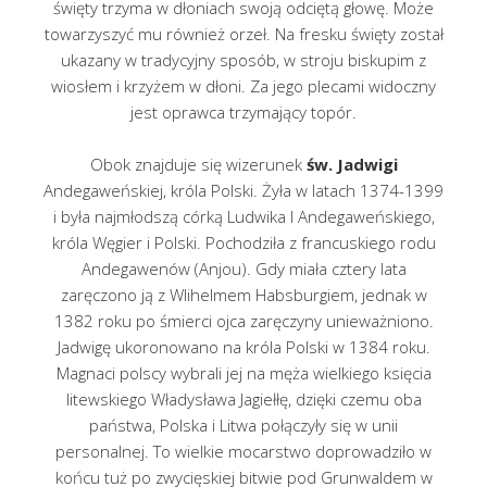
święty trzyma w dłoniach swoją odciętą głowę. Może
towarzyszyć mu również orzeł. Na fresku święty został
ukazany w tradycyjny sposób, w stroju biskupim z
wiosłem i krzyżem w dłoni. Za jego plecami widoczny
jest oprawca trzymający topór.
Obok znajduje się wizerunek
św. Jadwigi
Andegaweńskiej, króla Polski. Żyła w latach 1374-1399
i była najmłodszą córką Ludwika I Andegaweńskiego,
króla Węgier i Polski. Pochodziła z francuskiego rodu
Andegawenów (Anjou). Gdy miała cztery lata
zaręczono ją z Wlihelmem Habsburgiem, jednak w
1382 roku po śmierci ojca zaręczyny unieważniono.
Jadwigę ukoronowano na króla Polski w 1384 roku.
Magnaci polscy wybrali jej na męża wielkiego księcia
litewskiego Władysława Jagiełłę, dzięki czemu oba
państwa, Polska i Litwa połączyły się w unii
personalnej. To wielkie mocarstwo doprowadziło w
końcu tuż po zwycięskiej bitwie pod Grunwaldem w