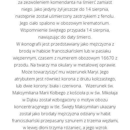
za zezwoleniem komendanta na śmierć zamiast
niego. Jako jedyny żył jeszcze do 14 sierpnia,
następnie został uśmiercony zastrzykiem z fenolu.
Jego ciało spalono w obozowym krematorium.
Wspomnienie świętego przypada 14 sierpnia,
nawiązując do daty śmierci.
W ikonografii jest przedstawiany jako mężczyzna z
brodą w habicie franciszkańskim lub w pasiaku
więziennym, czasem z numerem obozowym 16670 z
przodu. Na twarzy ma okulary w metalowej oprawie.
Może towarzyszyć mu wizerunek Maryi. Jego
atrybutem jest również korona z drutu kolczastego,
lub dwie korony: biała i czerwona. Wizerunek św.
Maksymiliana Marii Kolbego z kościoła p.w św. Mikołaja
w Dąbiu został wzbogacony o motyw obozu
koncentracyjnego w tle. Święty Maksymilian ukazany
został jako brodaty mężczyzna odziany w habit
franciszkański przepasany sznurem z trzema węzłami,
w lewej dłoni trzyma różaniec, a jego wzrok