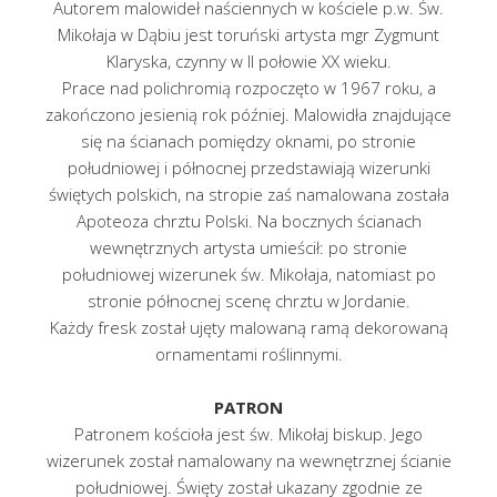
Autorem malowideł naściennych w kościele p.w. Św.
Mikołaja w Dąbiu jest toruński artysta mgr Zygmunt
Klaryska, czynny w II połowie XX wieku.
Prace nad polichromią rozpoczęto w 1967 roku, a
zakończono jesienią rok później. Malowidła znajdujące
się na ścianach pomiędzy oknami, po stronie
południowej i północnej przedstawiają wizerunki
świętych polskich, na stropie zaś namalowana została
Apoteoza chrztu Polski. Na bocznych ścianach
wewnętrznych artysta umieścił: po stronie
południowej wizerunek św. Mikołaja, natomiast po
stronie północnej scenę chrztu w Jordanie.
Każdy fresk został ujęty malowaną ramą dekorowaną
ornamentami roślinnymi.
PATRON
Patronem kościoła jest św. Mikołaj biskup. Jego
wizerunek został namalowany na wewnętrznej ścianie
południowej. Święty został ukazany zgodnie ze