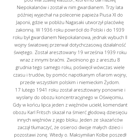
Niepokalanów i został w nim gwardianem. Trzy lata
później wyjechał na polecenie papieża Piusa XI do
Japonii, gdzie w pobliżu Nagasaki utworzył placówkę
zakonną. W 1936 roku powrócił do Polski i do 1939
roku był gwardianem Niepokalanowa, jednak wybuch II
wojny światowej przerwał dotychczasową działalność
świętego. Został aresztowany 19 września 1939 roku
wraz z innymi braćmi. Zwolniono go z aresztu 8
grudnia tego samego roku, poświęcił wówczas wiele
czasu i trudów, by pomóc napotkanym ofiarom wojny,
przede wszystkim polskim i niemieckim Żydom.
17 lutego 1941 roku został aresztowany ponownie i
wysłany do obozu koncentracyjnego w Oświęcimiu.
Gdy w końcu lipca jeden z więźniów uciekł, komendant
obozu Karl Fritsch skazał na śmierć głodową dziesięciu
innych więźniów z jego bloku. Jeden ze skazańców
zaczął tłumaczyć, że osieroci dwoje małych dzieci i
pozostawi żonę. Wtedy o. Maksymilian Kolbe poszedł