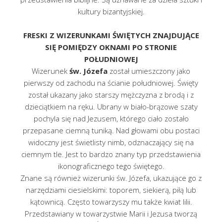
kultury bizantyjskiej.
FRESKI Z WIZERUNKAMI ŚWIĘTYCH ZNAJDUJĄCE
SIĘ POMIĘDZY OKNAMI PO STRONIE
POŁUDNIOWEJ
Wizerunek
św. Józefa
został umieszczony jako
pierwszy od zachodu na ścianie południowej. Święty
został ukazany jako starszy mężczyzna z brodą i z
dzieciątkiem na ręku. Ubrany w biało-brązowe szaty
pochyla się nad Jezusem, którego ciało zostało
przepasane ciemną tuniką. Nad głowami obu postaci
widoczny jest świetlisty nimb, odznaczający się na
ciemnym tle. Jest to bardzo znany typ przedstawienia
ikonograficznego tego świętego.
Znane są również wizerunki św. Józefa, ukazujące go z
narzędziami ciesielskimi: toporem, siekierą, piłą lub
kątownicą. Często towarzyszy mu także kwiat lilii.
Przedstawiany w towarzystwie Marii i Jezusa tworzą