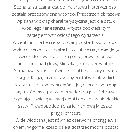
Scena ta zaliczana jest do malarstwa historycznego i
została przedstawiona w tondo. Przestrzeń obrazowa
wpisana w okrąg charakterystyczna jest dla sztuki
włoskiego renesansu. Artysta podkreślił tym
zabiegiem wzniosłość tego wydarzenia.
W centrum, na tle nieba ukazany został biskup Jordan
w złoto-czerwonych szatach i w mitrze na głowie. Jego
wzrok skierowany jest ku górze, prawa dłoń zaś
uniesiona nad głową Mieszka I, który klęczy obok.
Namalowany został również anioł trzymający otwartą
księgę. Książę przedstawiony został w królewskich
szatach i ze złożonymi dłońmi. Jego korona znajduje
się u stóp biskupa. Za nim widoczna jest Dobrawa,
trzymająca świecę w lewej dłoni i odziana w niebieskie
szaty. Prawdopodobnie za jej namową Mieszko I
przyjął chrzest.
W tle widoczna jest również czerwona chorągiew z
orłem. W górnej części dzieła dostrzec można postaci