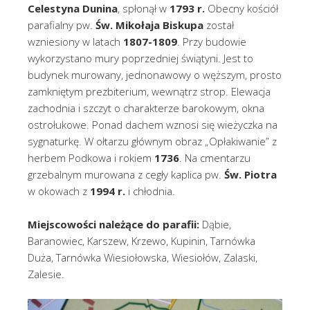
Celestyna Dunina
, spłonął w
1793 r.
Obecny kościół
parafialny pw.
Św. Mikołaja Biskupa
został
wzniesiony w latach
1807-1809
. Przy budowie
wykorzystano mury poprzedniej świątyni. Jest to
budynek murowany, jednonawowy o węższym, prosto
zamkniętym prezbiterium, wewnątrz strop. Elewacja
zachodnia i szczyt o charakterze barokowym, okna
ostrołukowe. Ponad dachem wznosi się wieżyczka na
sygnaturkę. W ołtarzu głównym obraz „Opłakiwanie” z
herbem Podkowa i rokiem
1736
. Na cmentarzu
grzebalnym murowana z cegły kaplica pw.
Św. Piotra
w okowach z
1994 r.
i chłodnia.
Miejscowości należące do parafii:
Dąbie,
Baranowiec, Karszew, Krzewo, Kupinin, Tarnówka
Duża, Tarnówka Wiesiołowska, Wiesiołów, Zalaski,
Zalesie.