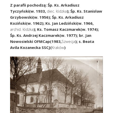
Z parafii pochodzą:
Śp. Ks. Arkadiusz
Tyczyński(w. 1933,
diec. łódzka
); Śp. Ks. Stanisław
Grzybowski(w. 1956); Śp. Ks. Arkadiusz
Koziński(w. 1962); Ks. Jan Ledziński(w. 1966,
archid. łódzka
); Ks. Tomasz Kaczmarek(w. 1974);
Śp. Ks. Andrzej Kaczmarek(w. 1977); br. Jan
Nowosielski OFMCap(1983,
Szwecja
); s. Beata
Avila Kozanecka SSCJ(
Kraków
)