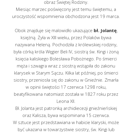
obraz Świętej Rodziny.
Miesiąc marzec poświęcony jest temu świętemu, a
uroczystość wspomnienia obchodzona jest 19 marca.
Obok znajduje się malowidło ukazujące
bł. Jolantę
,
księżną. Żyła w XIII wieku, przez Polaków bywa
nazywana Heleną. Pochodziła z królewskiej rodziny,
była córką króla Węgier Beli IV, siostrą św. Kingi i żoną
księcia kaliskiego Bolesława Pobożnego. Po śmierci
męża i szwagra wraz z siostrą wstąpiła do zakonu
klarysek w Starym Sączu. Kilka lat później, po śmierci
siostry, przeniosła się do zakonu w Gnieźnie. Zmarła
w opinii świętości 17 czerwca 1298 roku,
beatyfikowana natomiast została w 1827 roku przez
Leona XII.
Bł. Jolanta jest patronką archidiecezji gnieźnieńskiej
oraz Kalisza, bywa wspominana 15 czerwca.
W sztuce jest przedstawiana w habicie klaryski, może
być ukazana w towarzystwie siostry, św. Kingi lub