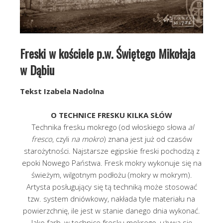
Freski w kościele p.w. Świętego Mikołaja
w Dąbiu
Tekst Izabela Nadolna
O TECHNICE FRESKU KILKA SŁÓW
Technika fresku mokrego (od włoskiego słowa
al
fresco
, czyli
na mokro
) znana jest już od czasów
starożytności. Najstarsze egipskie freski pochodzą z
epoki Nowego Państwa. Fresk mokry wykonuje się na
świeżym, wilgotnym podłożu (mokry w mokrym).
Artysta posługujący się tą techniką może stosować
tzw. system dniówkowy, nakłada tyle materiału na
powierzchnię, ile jest w stanie danego dnia wykonać.
Jako farb, w technice fresku mokrego, używa się