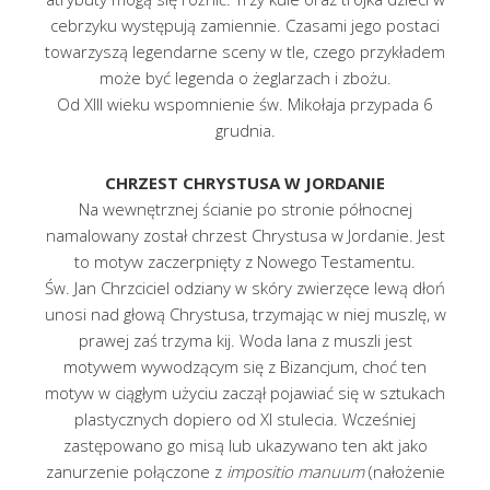
cebrzyku występują zamiennie. Czasami jego postaci
towarzyszą legendarne sceny w tle, czego przykładem
może być legenda o żeglarzach i zbożu.
Od XIII wieku wspomnienie św. Mikołaja przypada 6
grudnia.
CHRZEST CHRYSTUSA W JORDANIE
Na wewnętrznej ścianie po stronie północnej
namalowany został chrzest Chrystusa w Jordanie. Jest
to motyw zaczerpnięty z Nowego Testamentu.
Św. Jan Chrzciciel odziany w skóry zwierzęce lewą dłoń
unosi nad głową Chrystusa, trzymając w niej muszlę, w
prawej zaś trzyma kij. Woda lana z muszli jest
motywem wywodzącym się z Bizancjum, choć ten
motyw w ciągłym użyciu zaczął pojawiać się w sztukach
plastycznych dopiero od XI stulecia. Wcześniej
zastępowano go misą lub ukazywano ten akt jako
zanurzenie połączone z
impositio manuum
(nałożenie