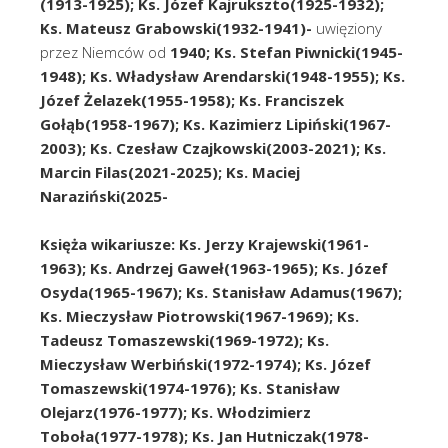
(1913-1925); Ks. Józef Kajrukszto(1925-1932);
Ks. Mateusz Grabowski(1932-1941)-
uwięziony
przez Niemców od
1940; Ks. Stefan Piwnicki(1945-
1948); Ks. Władysław Arendarski(1948-1955); Ks.
Józef Żelazek(1955-1958); Ks. Franciszek
Gołąb(1958-1967); Ks. Kazimierz Lipiński(1967-
2003); Ks. Czesław Czajkowski(2003-2021); Ks.
Marcin Filas(2021-2025); Ks. Maciej
Naraziński(2025-
Księża wikariusze:
Ks. Jerzy Krajewski(1961-
1963); Ks. Andrzej Gaweł(1963-1965); Ks. Józef
Osyda(1965-1967); Ks. Stanisław Adamus(1967);
Ks. Mieczysław Piotrowski(1967-1969); Ks.
Tadeusz Tomaszewski(1969-1972); Ks.
Mieczysław Werbiński(1972-1974); Ks. Józef
Tomaszewski(1974-1976); Ks. Stanisław
Olejarz(1976-1977); Ks. Włodzimierz
Toboła(1977-1978); Ks. Jan Hutniczak(1978-