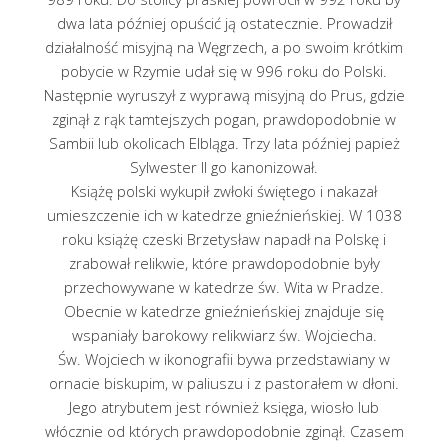
dwa lata później opuścić ją ostatecznie. Prowadził
działalność misyjną na Węgrzech, a po swoim krótkim
pobycie w Rzymie udał się w 996 roku do Polski.
Następnie wyruszył z wyprawą misyjną do Prus, gdzie
zginął z rąk tamtejszych pogan, prawdopodobnie w
Sambii lub okolicach Elbląga. Trzy lata później papież
Sylwester II go kanonizował.
Książę polski wykupił zwłoki świętego i nakazał
umieszczenie ich w katedrze gnieźnieńskiej. W 1038
roku książę czeski Brzetysław napadł na Polskę i
zrabował relikwie, które prawdopodobnie były
przechowywane w katedrze św. Wita w Pradze.
Obecnie w katedrze gnieźnieńskiej znajduje się
wspaniały barokowy relikwiarz św. Wojciecha.
Św. Wojciech w ikonografii bywa przedstawiany w
ornacie biskupim, w paliuszu i z pastorałem w dłoni.
Jego atrybutem jest również księga, wiosło lub
włócznie od których prawdopodobnie zginął. Czasem