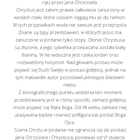
rąk) przez Jana Chrzciciela.
Chrystus jest zatem prawie całkowicie zanurzony w
wodach rzeki, które czasem sięgają mu aż do ramion.
W tych przypadkach woda nie zawsze jest przejrzysta.
Znane są typy przedstawień, w których Jezus ma
zanurzone w Jordanie tylko stopy. Dłonie Chrystusa
są złożone, a jego sylwetka przepasana została białą
tkaniną. W tle widoczna jest rzeka Jordan oraz
rozświetlony horyzont. Nad głowami postaci może
pojawić się Duch Święty w postaci gołębicy, jednak na
tym malowidle autor pozostawił jaśniejące blaskiem
niebo.
Z ikonograficznego punktu widzenia ten moment
przedstawiany jest w różny sposób, zamiast gołębicy
może pojawić się Ręka Boga. Od XII wieku zamiast niej
ukazywana będzie również półfigura lub postać Boga
Ojca.
Scena Chrztu w Jordanie nie ogranicza się do postaci
Jana Chrzciciela i Chrystusa, ponieważ od VI stulecia