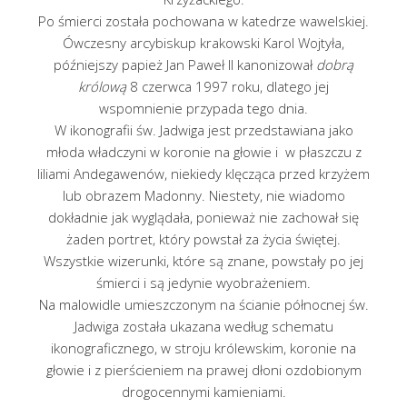
Po śmierci została pochowana w katedrze wawelskiej.
Ówczesny arcybiskup krakowski Karol Wojtyła,
późniejszy papież Jan Paweł II kanonizował
dobrą
królową
8 czerwca 1997 roku, dlatego jej
wspomnienie przypada tego dnia.
W ikonografii św. Jadwiga jest przedstawiana jako
młoda władczyni w koronie na głowie i w płaszczu z
liliami Andegawenów, niekiedy klęcząca przed krzyżem
lub obrazem Madonny. Niestety, nie wiadomo
dokładnie jak wyglądała, ponieważ nie zachował się
żaden portret, który powstał za życia świętej.
Wszystkie wizerunki, które są znane, powstały po jej
śmierci i są jedynie wyobrażeniem.
Na malowidle umieszczonym na ścianie północnej św.
Jadwiga została ukazana według schematu
ikonograficznego, w stroju królewskim, koronie na
głowie i z pierścieniem na prawej dłoni ozdobionym
drogocennymi kamieniami.