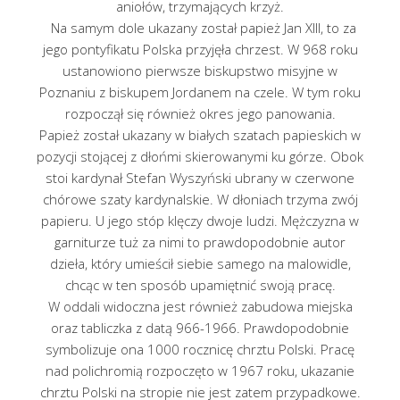
aniołów, trzymających krzyż.
Na samym dole ukazany został papież Jan XIII, to za
jego pontyfikatu Polska przyjęła chrzest. W 968 roku
ustanowiono pierwsze biskupstwo misyjne w
Poznaniu z biskupem Jordanem na czele. W tym roku
rozpoczął się również okres jego panowania.
Papież został ukazany w białych szatach papieskich w
pozycji stojącej z dłońmi skierowanymi ku górze. Obok
stoi kardynał Stefan Wyszyński ubrany w czerwone
chórowe szaty kardynalskie. W dłoniach trzyma zwój
papieru. U jego stóp klęczy dwoje ludzi. Mężczyzna w
garniturze tuż za nimi to prawdopodobnie autor
dzieła, który umieścił siebie samego na malowidle,
chcąc w ten sposób upamiętnić swoją pracę.
W oddali widoczna jest również zabudowa miejska
oraz tabliczka z datą 966-1966. Prawdopodobnie
symbolizuje ona 1000 rocznicę chrztu Polski. Pracę
nad polichromią rozpoczęto w 1967 roku, ukazanie
chrztu Polski na stropie nie jest zatem przypadkowe.