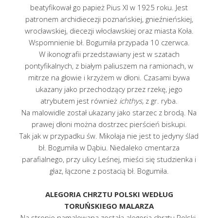
beatyfikował go papież Pius XI w 1925 roku. Jest
patronem archidiecezji poznańskiej, gnieźnieńskiej,
wrocławskiej, diecezji włocławskiej oraz miasta Koła.
Wspomnienie bł. Bogumiła przypada 10 czerwca.
W ikonografii przedstawiany jest w szatach
pontyfikalnych, z białym paliuszem na ramionach, w
mitrze na głowie i krzyżem w dłoni. Czasami bywa
ukazany jako przechodzący przez rzekę, jego
atrybutem jest również
ichthys,
z gr. ryba.
Na malowidle został ukazany jako starzec z brodą. Na
prawej dłoni można dostrzec pierścień biskupi.
Tak jak w przypadku św. Mikołaja nie jest to jedyny ślad
bł. Bogumiła w Dąbiu. Niedaleko cmentarza
parafialnego, przy ulicy Leśnej, mieści się studzienka i
głaz, łączone z postacią bł. Bogumiła.
ALEGORIA CHRZTU POLSKI WEDŁUG
TORUŃSKIEGO MALARZA
Na stropie namalowana została alegoria chrztu Polski.