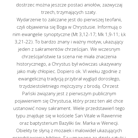
dostrzec można jeszcze postaci aniołów, zazwyczaj
trzech, trzymających szaty.
Wydarzenie to zaliczane jest do pierwszej teofanii,
czyli objawienia się Boga w Chrystusie. Informują o
nim ewangelie synoptyczne (Mt 3,12-17; Mk 1,9-11; Łk
3,21-22). To bardzo znany i ważny motyw, ukazujący
jeden z sakramentów chrześcijan. We wczesnym
chrześcijaństwie ta scena nie miała znaczenia
historycznego, a Chrystus był wówczas ukazywany
jako mały chłopiec. Dopiero ok. VI wieku zgodnie z
ewangeliczną tradycją przybrał wygląd dorosłego,
trzydziestoletniego mężczyzny z brodą. Chrzest
Pański związany jest z pierwszym publicznym
pojawieniem się Chrystusa, który przez ten akt chce
ustanowić nowy sakrament. Wiele przedstawień tego
typu znajduje się w kościele San Vitale w Rawennie
oraz baptysterium Bazyliki św. Marka w Wenecji.
Obiekty te słyną z mozaiek i malowideł ukazujących
przedstawienia biblijne. Są uznawane za dzieła sztuki i