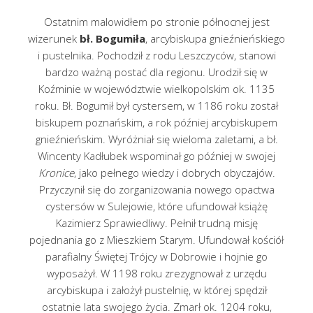
Ostatnim malowidłem po stronie północnej jest
wizerunek
bł. Bogumiła
, arcybiskupa gnieźnieńskiego
i pustelnika. Pochodził z rodu Leszczyców, stanowi
bardzo ważną postać dla regionu. Urodził się w
Koźminie w województwie wielkopolskim ok. 1135
roku. Bł. Bogumił był cystersem, w 1186 roku został
biskupem poznańskim, a rok później arcybiskupem
gnieźnieńskim. Wyróżniał się wieloma zaletami, a bł.
Wincenty Kadłubek wspominał go później w swojej
Kronice
, jako pełnego wiedzy i dobrych obyczajów.
Przyczynił się do zorganizowania nowego opactwa
cystersów w Sulejowie, które ufundował książę
Kazimierz Sprawiedliwy. Pełnił trudną misję
pojednania go z Mieszkiem Starym. Ufundował kościół
parafialny Świętej Trójcy w Dobrowie i hojnie go
wyposażył. W 1198 roku zrezygnował z urzędu
arcybiskupa i założył pustelnię, w której spędził
ostatnie lata swojego życia. Zmarł ok. 1204 roku,