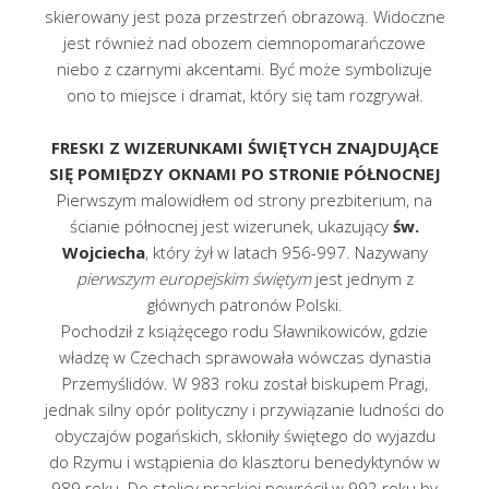
skierowany jest poza przestrzeń obrazową. Widoczne
jest również nad obozem ciemnopomarańczowe
niebo z czarnymi akcentami. Być może symbolizuje
ono to miejsce i dramat, który się tam rozgrywał.
FRESKI Z WIZERUNKAMI ŚWIĘTYCH ZNAJDUJĄCE
SIĘ POMIĘDZY OKNAMI PO STRONIE PÓŁNOCNEJ
Pierwszym malowidłem od strony prezbiterium, na
ścianie północnej jest wizerunek, ukazujący
św.
Wojciecha
, który żył w latach 956-997. Nazywany
pierwszym europejskim świętym
jest jednym z
głównych patronów Polski.
Pochodził z książęcego rodu Sławnikowiców, gdzie
władzę w Czechach sprawowała wówczas dynastia
Przemyślidów. W 983 roku został biskupem Pragi,
jednak silny opór polityczny i przywiązanie ludności do
obyczajów pogańskich, skłoniły świętego do wyjazdu
do Rzymu i wstąpienia do klasztoru benedyktynów w
989 roku. Do stolicy praskiej powrócił w 992 roku by