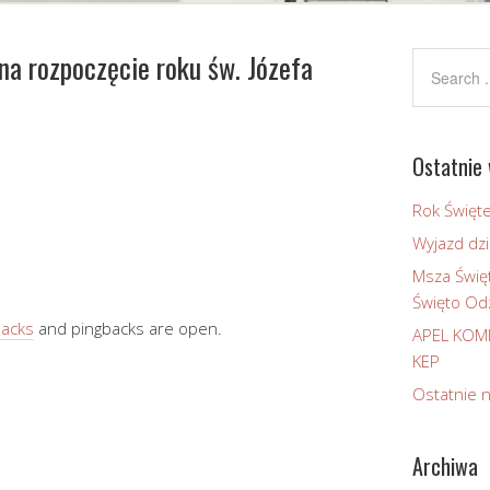
 na rozpoczęcie roku św. Józefa
Ostatnie 
Rok Święt
Wyjazd dzi
Msza Świę
Święto Odz
backs
and pingbacks are open.
APEL KOM
KEP
Ostatnie 
Archiwa