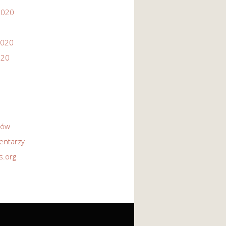
2020
2020
020
sów
entarzy
s.org