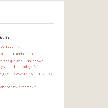
wpisy
ego Bogumiła
eci do Lichenia i Konina
ta za Ojczyznę – Narodowe
yskania Niepodległości
ISJI WYCHOWANIA KATOLICKIEGO
nabożeństwo fatimskie