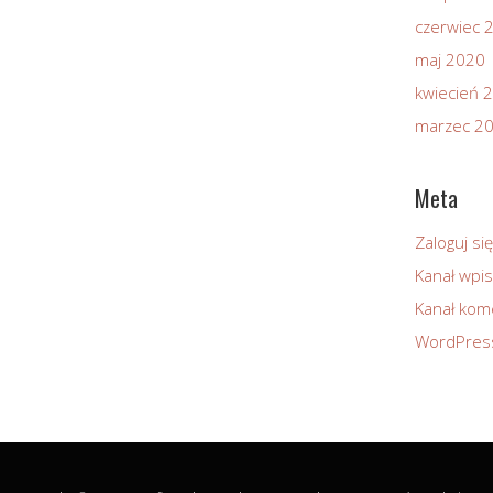
czerwiec 
maj 2020
kwiecień 
marzec 2
Meta
Zaloguj się
Kanał wpi
Kanał kom
WordPres